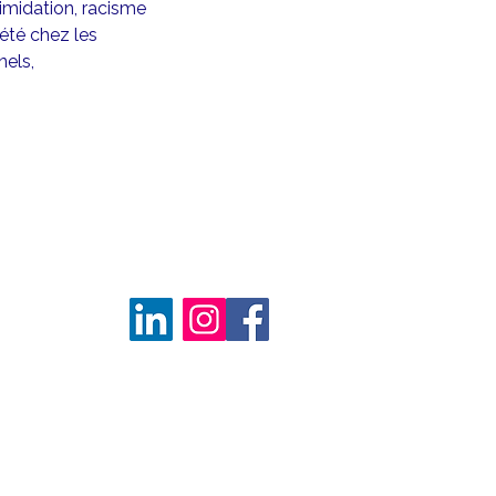
imidation, racisme
iété chez les
nels,