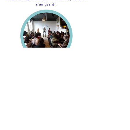
s'amusant !
NOS VALEURS
L’écoute et l’ouverture
L’inclusivité et la solidarité
Le respect de l'humain et de
l'environnement
L’apprentissage et la responsabilité